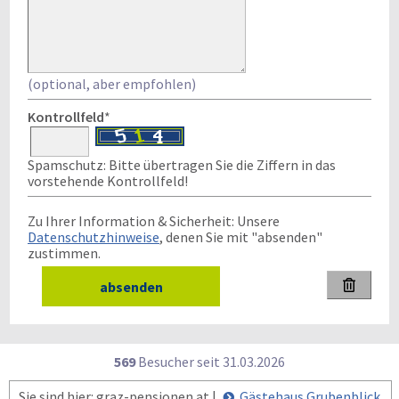
(optional, aber empfohlen)
Kontrollfeld
*
Spamschutz: Bitte übertragen Sie die Ziffern in das
vorstehende Kontrollfeld!
Zu Ihrer Information & Sicherheit: Unsere
Datenschutzhinweise
, denen Sie mit "absenden"
zustimmen.

569
Besucher seit
3
1.0
3.2
0
2
6
Sie sind hier: graz-pensionen.at |
Gästehaus Grubenblick