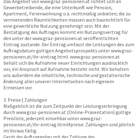
Das Angebot von
www.graz-pensionen.at
richtet sich an
Gewerbetreibende, die eine Unterkunft wie Pension,
Apartment, Ferienwohnung o.ä. rechtmäßig anbieten; die zu
vermietenden Räumlichkeiten müssen auch baurechtlich für
eine gewerbliche Nutzung genehmigt sein. Mit der
Bestätigung des Auftrages kommt ein Nutzungsvertrag für
den unter der
www.graz-pensionen.at
veröffentlichten
Eintrag zustande. Der Eintrag umfasst die Leistungen des zum
Auftragsdatum gültigen Angebotsprospekts unter
www.graz-
pensionen.at
/ihr-eintrag.html.
www.graz-pensionen.at
behält sich die Aufnahme neuer Einrichtungen ausdrücklich
vor, ein Anspruch auf Aufnahme besteht nicht. Wir behalten
uns außerdem die inhaltliche, technische und gestalterische
Änderung aller unserer Internetseiten nach eigenem
Ermessen vor.
3. Preise | Zahlungen
Maßgeblich ist die zum Zeitpunkt der Leistungserbringung
durch
www.graz-pensionen.at
(Online-Präsentation) gültige
Preisliste, jederzeit einsehbar unter
www.graz-
pensionen.at
/ihr-eintrag.html#preise. Zahlungen sind jährlich
im Voraus fällig.
Gerät der Auftraggeber mit der Zahlung des