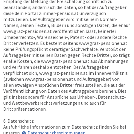
Empfang der Meldung der Freischaltung schriftlich zu
beanstanden; ändern sich die Daten, so hat der Auftraggeber
diese dem Portal
zimmer-pension.at
unverzüglich
mitzuteilen. Der Auftraggeber wird mit seinem Domain-
Namen, seinen Texten, Bildern und sonstigen Daten, die er auf
www.graz-pensionen.at
veröffentlichen lässt, keinerlei
Urheberrechts-, Warenzeichen-, Patent- oder andere Rechte
Dritter verletzen. Es besteht seitens
www.graz-pensionen.at
keine Prüfungspflicht derartiger Sachverhalte. Verstößt der
Auftraggeber mit seinen Daten gegen Rechte Dritter, so trägt
er alle Kosten, die
www.graz-pensionen.at
aus Abmahnungen
und Verfahren deshalb entstehen. Der Auftraggeber
verpflichtet sich,
www.graz-pensionen.at
im Innenverhältnis
(zwischen
www.graz-pensionen.at
und Auftraggeber) von
allen etwaigen Ansprüchen Dritter freizustellen, die aus der
Veröffentlichung von Daten des Auftraggebers beruhen. Dies
gilt insbesondere für Ansprüche aus Urheber-, Datenschutz-
und Wettbewerbsrechtsverletzungen und auch für
Drittpräsentationen.
6. Datenschutz
Ausführliche Informationen zum Datenschutz finden Sie bei
unseren
Datenschutzbestimmungen
.