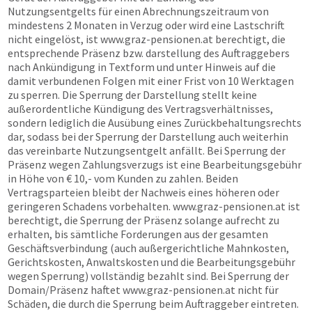
Nutzungsentgelts für einen Abrechnungszeitraum von
mindestens 2 Monaten in Verzug oder wird eine Lastschrift
nicht eingelöst, ist
www.graz-pensionen.at
berechtigt, die
entsprechende Präsenz bzw. darstellung des Auftraggebers
nach Ankündigung in Textform und unter Hinweis auf die
damit verbundenen Folgen mit einer Frist von 10 Werktagen
zu sperren. Die Sperrung der Darstellung stellt keine
außerordentliche Kündigung des Vertragsverhältnisses,
sondern lediglich die Ausübung eines Zurückbehaltungsrechts
dar, sodass bei der Sperrung der Darstellung auch weiterhin
das vereinbarte Nutzungsentgelt anfällt. Bei Sperrung der
Präsenz wegen Zahlungsverzugs ist eine Bearbeitungsgebühr
in Höhe von € 10,- vom Kunden zu zahlen. Beiden
Vertragsparteien bleibt der Nachweis eines höheren oder
geringeren Schadens vorbehalten.
www.graz-pensionen.at
ist
berechtigt, die Sperrung der Präsenz solange aufrecht zu
erhalten, bis sämtliche Forderungen aus der gesamten
Geschäftsverbindung (auch außergerichtliche Mahnkosten,
Gerichtskosten, Anwaltskosten und die Bearbeitungsgebühr
wegen Sperrung) vollständig bezahlt sind. Bei Sperrung der
Domain/Präsenz haftet
www.graz-pensionen.at
nicht für
Schäden, die durch die Sperrung beim Auftraggeber eintreten.